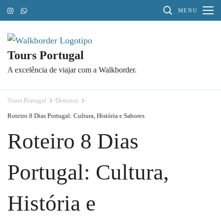
Pular
MENU
para
o
conteúdo
Tours Portugal
(Pressione
A excelência de viajar com a Walkborder.
Enter)
Tours Portugal
Destinos
Roteiro 8 Dias Portugal: Cultura, História e Sabores
Roteiro 8 Dias
Portugal: Cultura,
História e