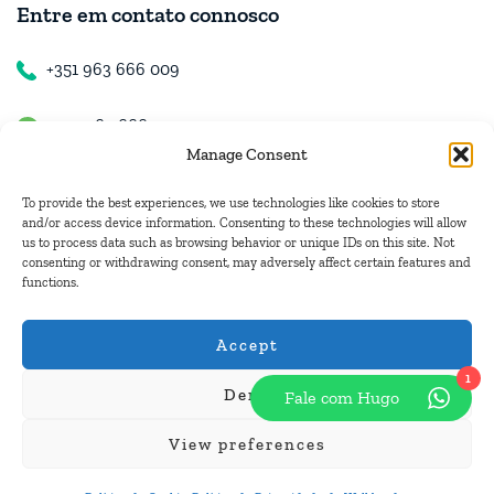
Entre em contato connosco
+351 963 666 009
+351 963 666 009
Manage Consent
+351 963 666 009
To provide the best experiences, we use technologies like cookies to store
and/or access device information. Consenting to these technologies will allow
us to process data such as browsing behavior or unique IDs on this site. Not
Contacte-nos
consenting or withdrawing consent, may adversely affect certain features and
functions.
hugo.walkborder@gmail.com
Accept
1
Deny
Fale com Hugo
© Copyright 2026
Tours Portugal
.
View preferences
Pague com: