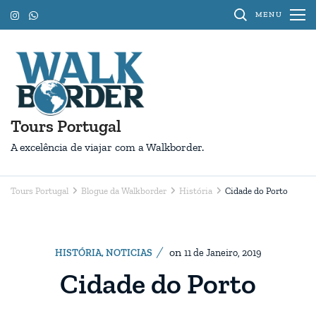
Pular
MENU
para
o
conteúdo
(Pressione
Enter)
Tours Portugal
A excelência de viajar com a Walkborder.
Tours Portugal
Blogue da Walkborder
História
Cidade do Porto
on
HISTÓRIA
,
NOTICIAS
11 de Janeiro, 2019
Cidade do Porto