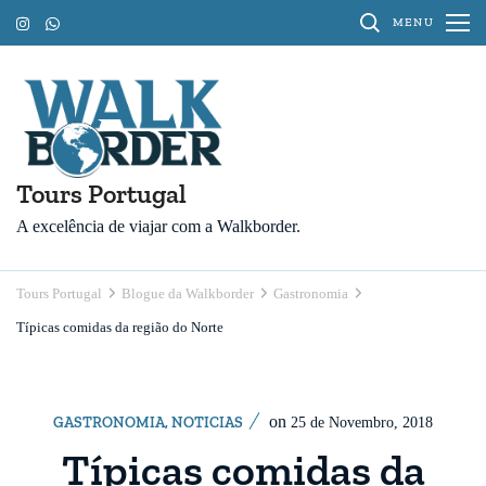
Pular
MENU
para
o
conteúdo
(Pressione
Enter)
Tours Portugal
A excelência de viajar com a Walkborder.
Tours Portugal
Blogue da Walkborder
Gastronomia
Típicas comidas da região do Norte
on
GASTRONOMIA
,
NOTICIAS
25 de Novembro, 2018
Típicas comidas da