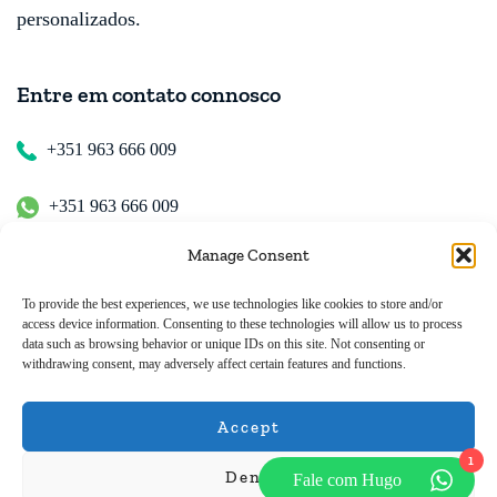
personalizados.
Entre em contato connosco
+351 963 666 009
+351 963 666 009
Manage Consent
+351 963 666 009
To provide the best experiences, we use technologies like cookies to store and/or
access device information. Consenting to these technologies will allow us to process
Contacte-nos
data such as browsing behavior or unique IDs on this site. Not consenting or
withdrawing consent, may adversely affect certain features and functions.
hugo.walkborder@gmail.com
Accept
1
Deny
Fale com Hugo