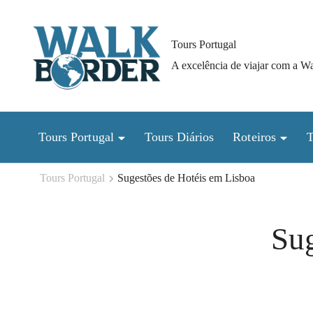
Pular
para
Tours Portugal
o
A excelência de viajar com a W
conteúdo
(Pressione
Enter)
Tours Portugal
Tours Diários
Roteiros
T
Tours Portugal
Sugestões de Hotéis em Lisboa
Sug