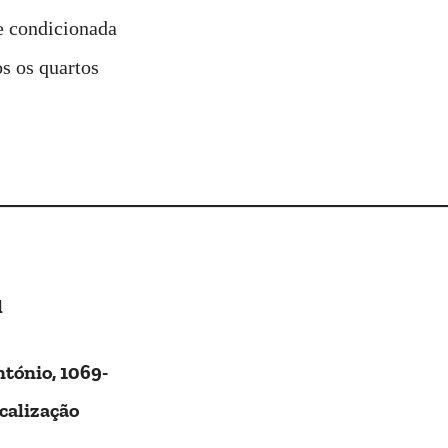
 condicionada
s os quartos
l
ntónio, 1069-
calização