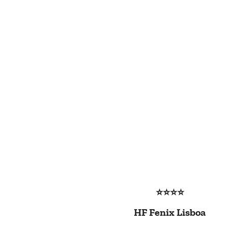
⭐⭐⭐⭐
HF Fenix Lisboa