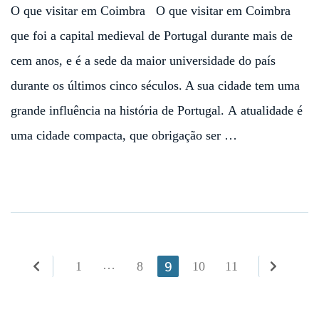
O que visitar em Coimbra O que visitar em Coimbra
que foi a capital medieval de Portugal durante mais de
cem anos, e é a sede da maior universidade do país
durante os últimos cinco séculos. A sua cidade tem uma
grande influência na história de Portugal. A atualidade é
uma cidade compacta, que obrigação ser …
Paginação
Página
9
…
Página
Página
Página
Página
1
8
10
11
dos
conteúdos