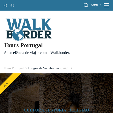
Pular
MENU
para
o
conteúdo
(Pressione
Enter)
Tours Portugal
A excelência de viajar com a Walkborder.
(Page 9)
Tours Portugal
Blogue da Walkborder
Blogue
da
e
E
m
d
e
s
t
a
q
u
Walkborder
CULTURA
,
HISTÓRIA
,
RELIGIÃO