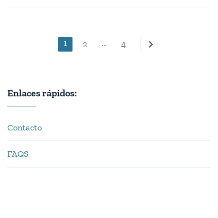
Paginación
Page
1
…
Page
Page
2
4
de
entradas
Enlaces rápidos:
Contacto
FAQS