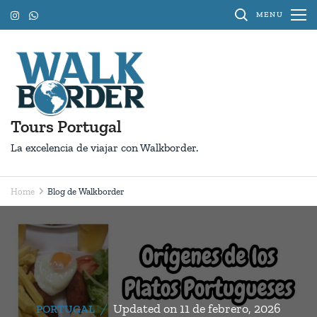
Skip
MENU
to
content
(Press
Enter)
Tours Portugal
La excelencia de viajar con Walkborder.
Home
Blog de Walkborder
Blog
de
Walkborder
Updated on
11 de febrero, 2026
PORTUGAL