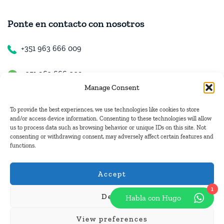
Ponte en contacto con nosotros
+351 963 666 009
+351 963 666 009
Manage Consent
+351 963 666 009
To provide the best experiences, we use technologies like cookies to store
and/or access device information. Consenting to these technologies will allow
us to process data such as browsing behavior or unique IDs on this site. Not
Contacto
consenting or withdrawing consent, may adversely affect certain features and
functions.
hugo.walkborder@gmail.com
Accept
1
Deny
Habla con Hugo
© Copyright 2026
Tours Portugal
.
View preferences