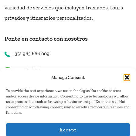
variedad de servicios que incluyen traslados, tours
privados y itinerarios personalizados.
Ponte en contacto con nosotros
+351 963 666 009
+351 963 666 009
Manage Consent
+351 963 666 009
To provide the best experiences, we use technologies like cookies to store
and/or access device information. Consenting to these technologies will allow
us to process data such as browsing behavior or unique IDs on this site. Not
Contacto
consenting or withdrawing consent, may adversely affect certain features and
functions.
hugo.walkborder@gmail.com
Accept