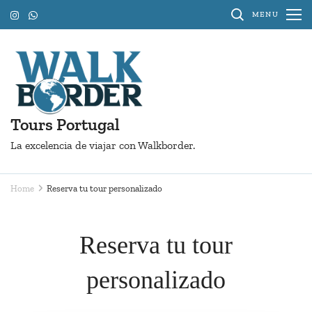
Skip
MENU
to
content
(Press
Enter)
Tours Portugal
La excelencia de viajar con Walkborder.
Home
Reserva tu tour personalizado
Reserva tu tour
personalizado