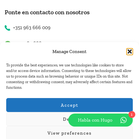
Ponte en contacto con nosotros
+351 963 666 009
+351 963 666 009
Manage Consent
+351 963 666 009
To provide the best experiences, we use technologies like cookies to store
and/or access device information. Consenting to these technologies will allow
us to process data such as browsing behavior or unique IDs on this site. Not
Contacto
consenting or withdrawing consent, may adversely affect certain features and
functions.
hugo.walkborder@gmail.com
Accept
1
Deny
Habla con Hugo
© Copyright 2026
Tours Portugal
.
View preferences
Pague con: