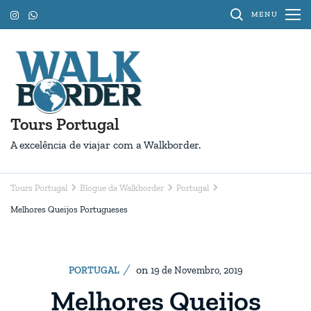
Pular
MENU
para
o
conteúdo
(Pressione
Enter)
Tours Portugal
A excelência de viajar com a Walkborder.
Tours Portugal
Blogue da Walkborder
Portugal
Melhores Queijos Portugueses
on
PORTUGAL
19 de Novembro, 2019
Melhores Queijos