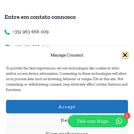
Entre em contato connosco
+351 963 666 009
+351 963 666 009
Manage Consent
+351 963 666 009
To provide the best experiences, we use technologies like cookies to store
and/or access device information. Consenting to these technologies will allow
us to process data such as browsing behavior or unique IDs on this site. Not
Contacte-nos
consenting or withdrawing consent, may adversely affect certain features and
functions.
hugo.walkborder@gmail.com
Accept
1
Deny
Fale com Hugo
© Copyright 2026
Tours Portugal
.
View preferences