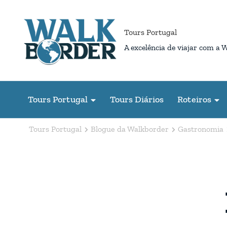
Pular
para
Tours Portugal
o
A excelência de viajar com a 
conteúdo
(Pressione
Enter)
Tours Portugal
Tours Diários
Roteiros
Tours Portugal
Blogue da Walkborder
Gastronomia