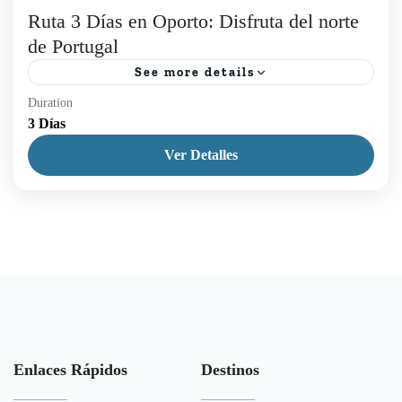
Ruta 3 Días en Oporto: Disfruta del norte
de Portugal
See more details
Duration
¡Descubre nuestra Ruta 3 Días en Oporto! Una
3 Días
experiencia exclusiva, sin preocupaciones, donde
Ver Detalles
tú decides cada detalle. Con un guía local
experimentado a tu lado,...
1 Person
Enlaces Rápidos
Destinos