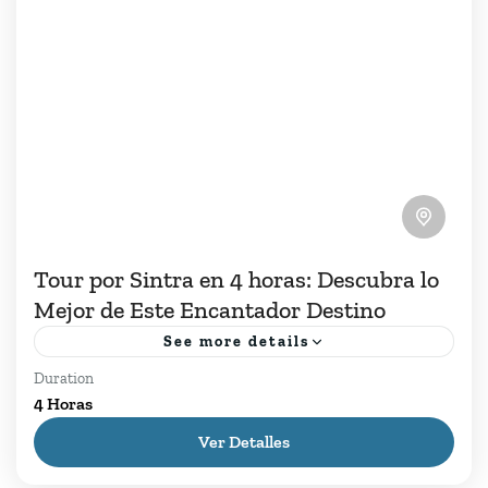
Tour por Sintra en 4 horas: Descubra lo
Mejor de Este Encantador Destino
See more details
Duration
Explora Sintra en solo 4 horas con nuestro Tour
4 Horas
por Sintra en 4 horas, ideal para quienes buscan
Ver Detalles
una experiencia completa con poco tiempo
disponible....