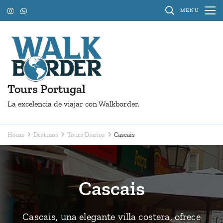
Skip
MENU
to
content
(Press
Enter)
Tours Portugal
La excelencia de viajar con Walkborder.
Home
Destinos
Tours Diarios
Cascais
Cascais
Cascais, una elegante villa costera, ofrece