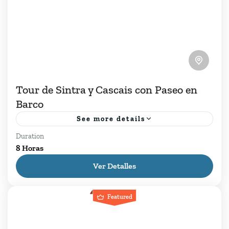
Tour de Sintra y Cascais con Paseo en
Barco
See more details
Duration
Tour de Sintra y Cascais con Paseo en Barco al
8 Horas
Atardecer. Entre colinas lujuriantes y bosques
Ver Detalles
exuberantes, Sintra surge como un reino
romántico donde palacios...
Cascais
,
Estoril
,
Lisboa
,
Sintra
,
Tours Diarios
Featured