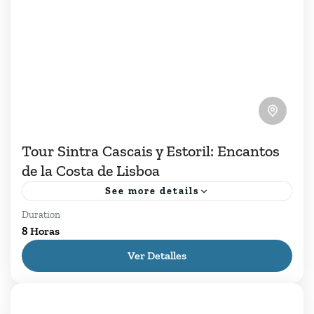
Tour Sintra Cascais y Estoril: Encantos
de la Costa de Lisboa
See more details
Duration
Tour Sintra Cascais y Estoril, entre colinas y
8 Horas
frondosos bosques, Sintra se alza como un reino
Ver Detalles
romántico. Donde majestuosos palacios, un
castillo de cuentos de...
Cascais
,
Estoril
,
Lisboa
,
Sintra
,
Tours Diarios