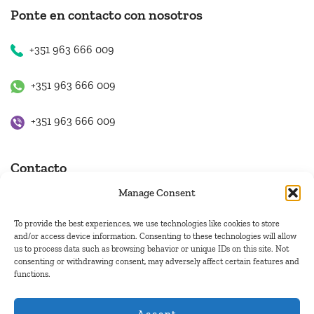
Ponte en contacto con nosotros
+351 963 666 009
+351 963 666 009
+351 963 666 009
Contacto
Manage Consent
hugo.walkborder@gmail.com
To provide the best experiences, we use technologies like cookies to store
and/or access device information. Consenting to these technologies will allow
us to process data such as browsing behavior or unique IDs on this site. Not
consenting or withdrawing consent, may adversely affect certain features and
functions.
© Copyright 2026
Tours Portugal
.
Pague con:
Accept