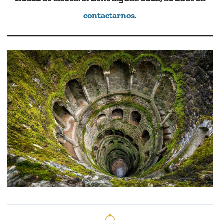
contactarnos
.
⏱