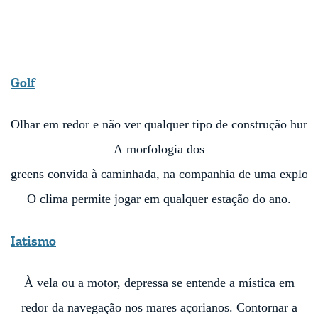
Golf
Olhar
em
redor
e
não
ver
qualquer
tipo
de
construção
huma
A
morfologia
dos
greens
convida
à
caminhada
,
na
companhia
de
uma
explos
O
clima
permite
jogar
em
qualquer
estação
do
ano
.
Iatismo
À vela ou a motor, depressa se entende a
mística em
redor da navegação nos mares
açorianos. Contornar a