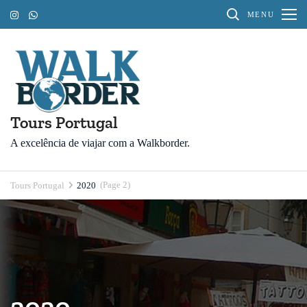
Pular
MENU
para
o
conteúdo
(Pressione
Enter)
Tours Portugal
A excelência de viajar com a Walkborder.
(Page 2)
Tours Portugal
2020
2020