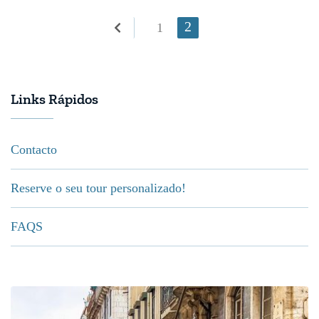
Paginação
Página
2
Página
1
dos
conteúdos
Links Rápidos
Contacto
Reserve o seu tour personalizado!
FAQS