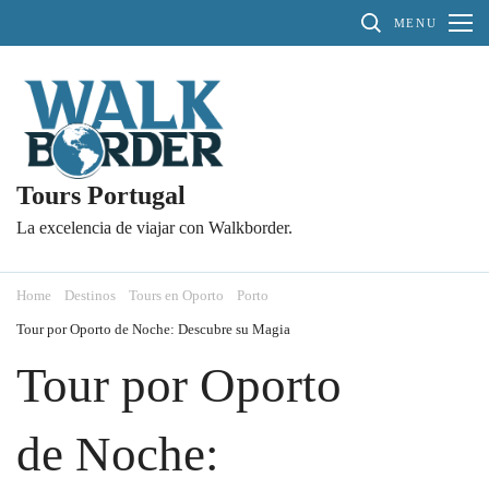
Skip
MENU
to
content
(Press
Enter)
Tours Portugal
La excelencia de viajar con Walkborder.
Home
Destinos
Tours en Oporto
Porto
Tour por Oporto de Noche: Descubre su Magia
Tour por Oporto
de Noche: