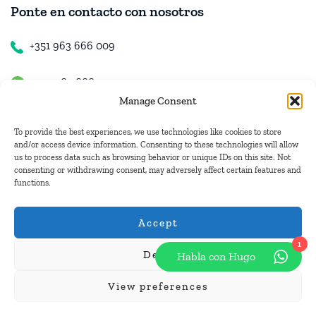
Ponte en contacto con nosotros
+351 963 666 009
+351 963 666 009
Manage Consent
+351 963 666 009
To provide the best experiences, we use technologies like cookies to store
and/or access device information. Consenting to these technologies will allow
us to process data such as browsing behavior or unique IDs on this site. Not
Contacto
consenting or withdrawing consent, may adversely affect certain features and
functions.
hugo.walkborder@gmail.com
Accept
1
Deny
Habla con Hugo
© Copyright 2026
Tours Portugal
.
View preferences
Pague con: