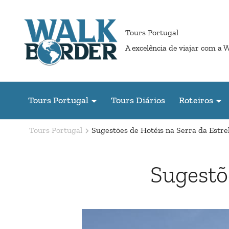
Pular
para
Tours Portugal
o
A excelência de viajar com a 
conteúdo
(Pressione
Enter)
Tours Portugal
Tours Diários
Roteiros
Tours Portugal
Sugestões de Hotéis na Serra da Estre
Sugestõ