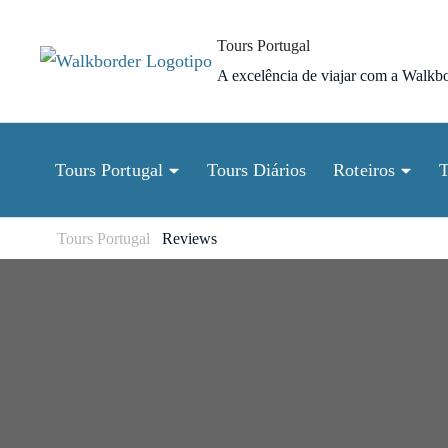
Pular
para
Tours Portugal
o
A excelência de viajar com a Walkbo
conteúdo
(Pressione
Enter)
Tours Portugal
Tours Diários
Roteiros
T
Tours Portugal
Reviews