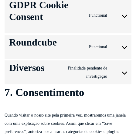
GDPR Cookie
service
optinmonster
Consent
Functional
Consent
to
service
Roundcube
gdpr-
Functional
Consent
cookie-
to
consent
Diversos
service
Finalidade pendente de
roundcube
Consent
investigação
to
7. Consentimento
service
diversos
Quando visitar o nosso site pela primeira vez, mostraremos uma janela
com uma explicação sobre cookies. Assim que clicar em “Save
preferences”, autoriza-nos a usar as categorias de cookies e plugins