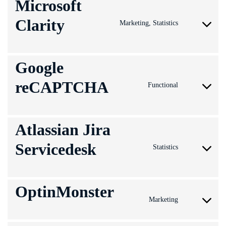
Microsoft
service
wordfence
Clarity
Marketing, Statistics
Consent
to
service
Google
microsoft-
reCAPTCHA
clarity
Functional
Consent
to
service
Atlassian Jira
google-
Servicedesk
recaptcha
Statistics
Consent
to
service
OptinMonster
atlassian-
Marketing
Consent
jira-
to
servicedesk