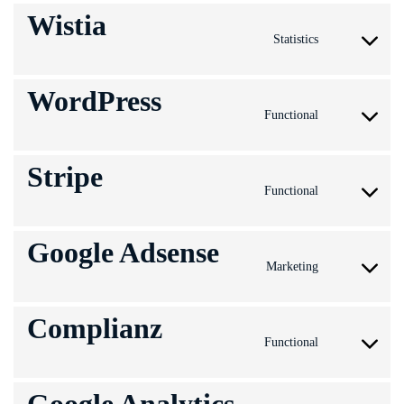
Wistia
Statistics
Consent
to
WordPress
service
Functional
wistia
Consent
to
Stripe
service
Functional
wordpress
Consent
to
Google Adsense
service
Marketing
stripe
Consent
to
Complianz
service
Functional
google-
Consent
adsense
to
service