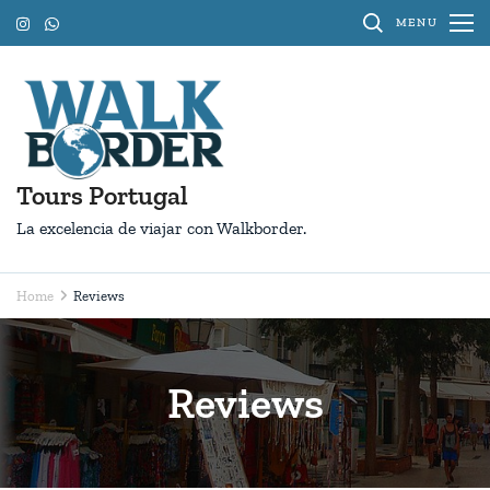
Skip
MENU
to
content
(Press
Enter)
Tours Portugal
La excelencia de viajar con Walkborder.
Home
Reviews
Reviews