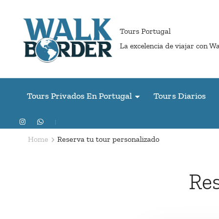
Skip
to
Tours Portugal
content
La excelencia de viajar con W
(Press
Enter)
Tours Privados En Portugal
Tours Diarios
Home
Reserva tu tour personalizado
Res