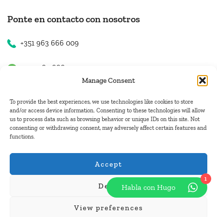
Ponte en contacto con nosotros
+351 963 666 009
+351 963 666 009
Manage Consent
+351 963 666 009
To provide the best experiences, we use technologies like cookies to store
and/or access device information. Consenting to these technologies will allow
us to process data such as browsing behavior or unique IDs on this site. Not
Contacto
consenting or withdrawing consent, may adversely affect certain features and
functions.
hugo.walkborder@gmail.com
Accept
1
Deny
Habla con Hugo
© Copyright 2026
Tours Portugal
.
View preferences
Pague con: