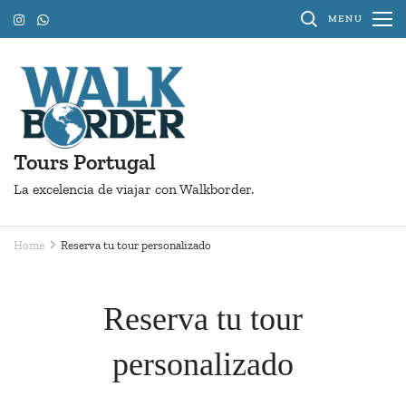
Skip
MENU
to
content
(Press
Enter)
Tours Portugal
La excelencia de viajar con Walkborder.
Home
Reserva tu tour personalizado
Reserva tu tour
personalizado