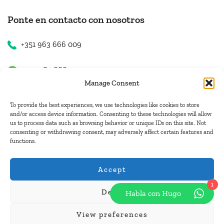
Ponte en contacto con nosotros
+351 963 666 009
+351 963 666 009
Manage Consent
+351 963 666 009
To provide the best experiences, we use technologies like cookies to store
and/or access device information. Consenting to these technologies will allow
us to process data such as browsing behavior or unique IDs on this site. Not
Contacto
consenting or withdrawing consent, may adversely affect certain features and
functions.
hugo.walkborder@gmail.com
Accept
1
Deny
Habla con Hugo
© Copyright 2026
Tours Portugal
.
View preferences
Pague con: