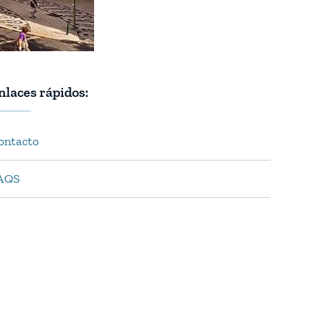
nlaces rápidos:
ontacto
AQS