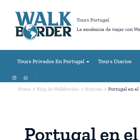
Skip
to
Tours Portugal
content
La excelencia de viajar con W
(Press
Enter)
Tours Privados En Portugal
Tours Diarios
Home
Blog de Walkborder
Noticias
Portugal en el
Portugal en el