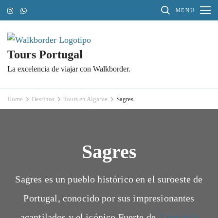
Skip
MENU
to
content
(Press
Tours Portugal
Enter)
La excelencia de viajar con Walkborder.
Home
Destinos
Tours en Algarve
Sagres
Sagres
Sagres es un pueblo histórico en el suroeste de
Portugal, conocido por sus impresionantes
acantilados y el icónico Fuerte de.
Leer más