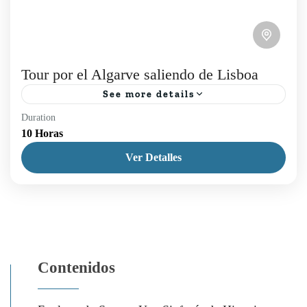
Tour por el Algarve saliendo de Lisboa
See more details
Duration
Tour por el Algarve saliendo de Lisboa, descubra
10 Horas
el Algarve en un día, saliendo desde Lisboa!
Ver Detalles
Embárquese en un emocionante viaje que incluye
un paseo...
Lagos
,
Lisboa
,
Sagres
,
Tours Diarios
Contenidos