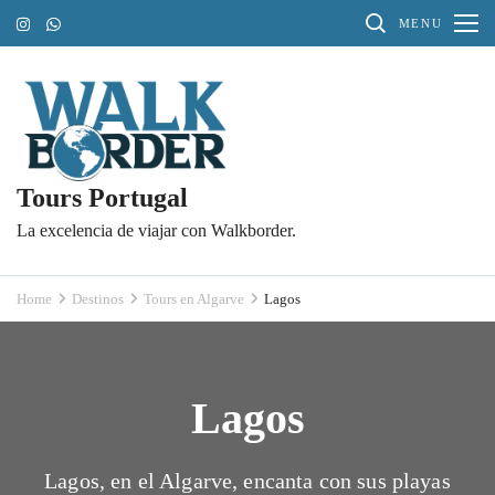
Skip
MENU
to
content
(Press
Enter)
Tours Portugal
La excelencia de viajar con Walkborder.
Home
Destinos
Tours en Algarve
Lagos
Lagos
Lagos, en el Algarve, encanta con sus playas