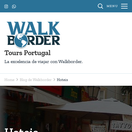
Skip
MENU
to
content
(Press
Enter)
Tours Portugal
La excelencia de viajar con Walkborder.
Home
Blog de Walkborder
Hoteis
Hoteis