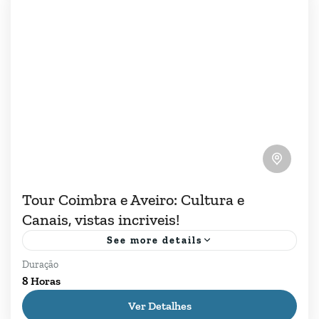
1 Pessoa
Tour Coimbra e Aveiro: Cultura e
Canais, vistas incriveis!
See more details
Duração
Descubra um dia diferente saindo de Lisboa
8 Horas
com o nosso Tour Coimbra e Aveiro. Explore a
Ver Detalhes
mais antiga universidade da Europa em