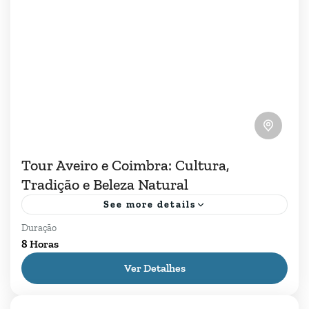
Tour Aveiro e Coimbra: Cultura,
Tradição e Beleza Natural
See more details
Duração
Descubra o fascínio de duas cidades
8 Horas
emblemáticas de Portugal em um dia saindo do
Ver Detalhes
Porto. No nosso Tour Aveiro e Coimbra
mergulhe na história da...
Aveiro
,
Coimbra
,
Porto
,
Tours no Porto