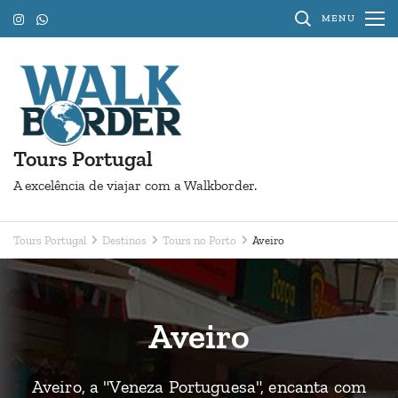
Pular
MENU
para
o
conteúdo
(Pressione
Enter)
Tours Portugal
A excelência de viajar com a Walkborder.
Tours Portugal
Destinos
Tours no Porto
Aveiro
Aveiro
Aveiro, a "Veneza Portuguesa", encanta com