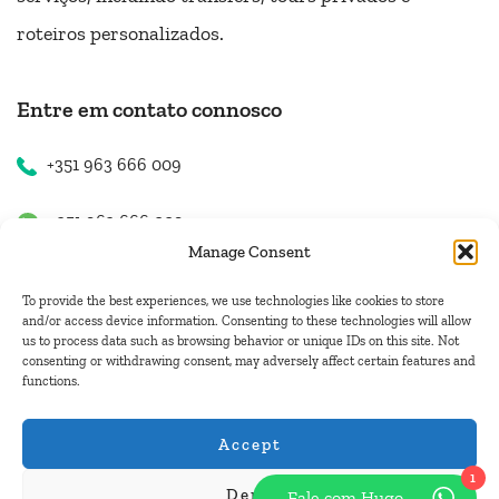
roteiros personalizados.
Entre em contato connosco
+351 963 666 009
+351 963 666 009
Manage Consent
+351 963 666 009
To provide the best experiences, we use technologies like cookies to store
and/or access device information. Consenting to these technologies will allow
us to process data such as browsing behavior or unique IDs on this site. Not
Contacte-nos
consenting or withdrawing consent, may adversely affect certain features and
functions.
hugo.walkborder@gmail.com
Accept
1
Deny
Fale com Hugo