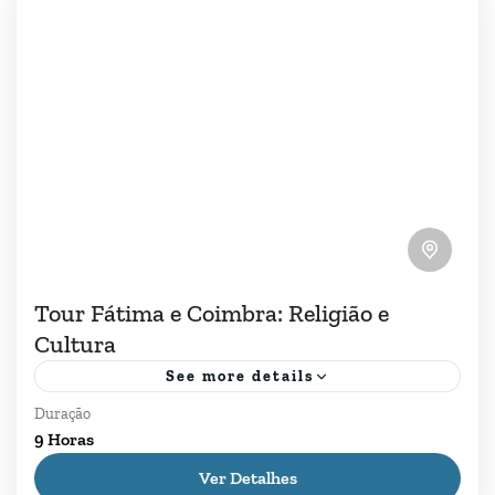
Tour Fátima e Coimbra: Religião e
Cultura
See more details
Duração
Tour Fátima e Coimbra, explore dois dos
9 Horas
lugares mais notáveis de Portugal neste tour - o
Ver Detalhes
Santuário de Fátima, um dos centros religiosos