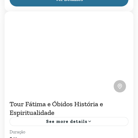
Mundo. Num passeio de 5 horas, explore não
apenas o santuário,...
Fátima
Tour Fátima e Óbidos História e
Espiritualidade
See more details
Duração
Descubra a magia de Fátima e Óbidos no nosso