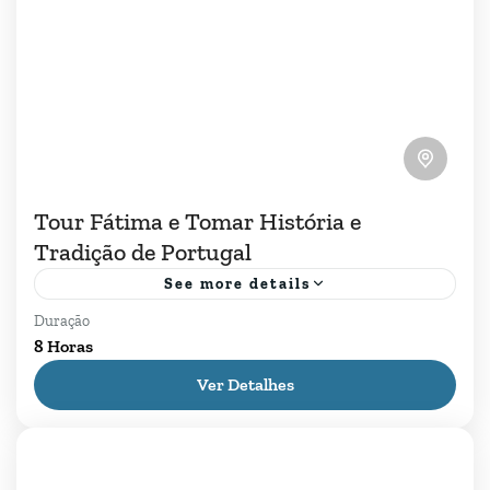
Tour Fátima e Tomar História e
Tradição de Portugal
See more details
Duração
Descubra Fátima e Tomar: uma jornada única
8 Horas
que combina turismo religioso e cultural em
Ver Detalhes
nosso Tour Fátima e Tomar.Explore um dos
maiores Santuários Marianos do...
Fátima
,
Lisboa
,
Tomar
1 Pessoa