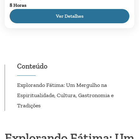
8 Horas
Portugal num dia único! O nosso Tour Fátima
Ver Detalhes
Batalha Nazaré e Óbidos leva-o aos magníficos
Mosteiros, À...
Fátima
,
Nazaré
,
Óbidos
Conteúdo
Explorando Fátima: Um Mergulho na
Espiritualidade, Cultura, Gastronomia e
Tradições
Explorando Fátima: Um