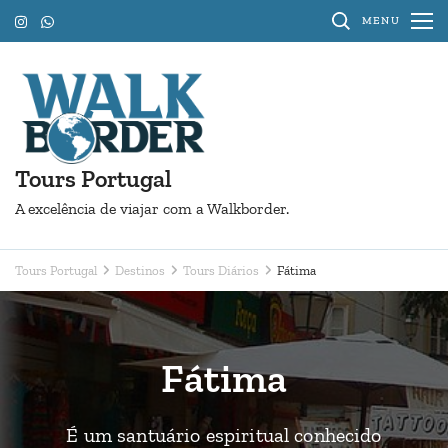
Pular
MENU
para
o
conteúdo
(Pressione
Enter)
Tours Portugal
A excelência de viajar com a Walkborder.
Tours Portugal
Destinos
Tours Diários
Fátima
Fátima
É um santuário espiritual conhecido