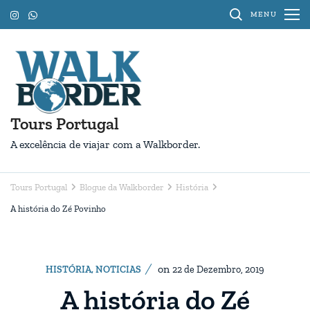
Pular
MENU
para
o
conteúdo
(Pressione
Enter)
Tours Portugal
A excelência de viajar com a Walkborder.
Tours Portugal
Blogue da Walkborder
História
A história do Zé Povinho
on
HISTÓRIA
,
NOTICIAS
22 de Dezembro, 2019
A história do Zé