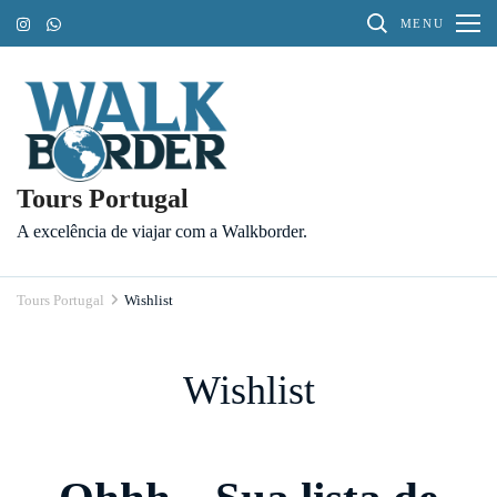
Pular
MENU
para
o
conteúdo
(Pressione
Enter)
Tours Portugal
A excelência de viajar com a Walkborder.
Tours Portugal
Wishlist
Wishlist