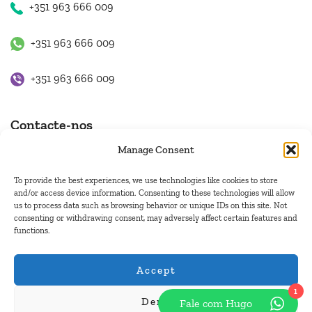
+351 963 666 009
+351 963 666 009
+351 963 666 009
Contacte-nos
Manage Consent
hugo.walkborder@gmail.com
To provide the best experiences, we use technologies like cookies to store
and/or access device information. Consenting to these technologies will allow
us to process data such as browsing behavior or unique IDs on this site. Not
consenting or withdrawing consent, may adversely affect certain features and
functions.
© Copyright 2026
Tours Portugal
.
Pague com:
Accept
1
Deny
Fale com Hugo