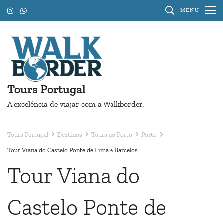
Pular
MENU
para
o
conteúdo
(Pressione
Enter)
Tours Portugal
A excelência de viajar com a Walkborder.
Tours Portugal
Destinos
Tours no Porto
Porto
Tour Viana do Castelo Ponte de Lima e Barcelos
Tour Viana do
Castelo Ponte de