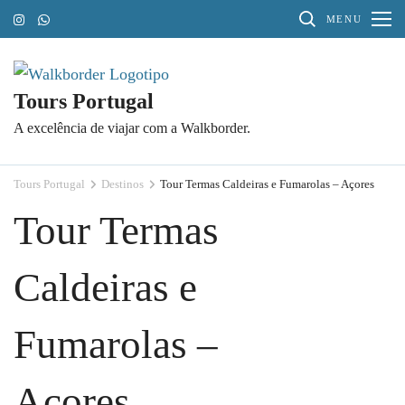
Pular
MENU
para
o
conteúdo
Tours Portugal
(Pressione
A excelência de viajar com a Walkborder.
Enter)
Tours Portugal
Destinos
Tour Termas Caldeiras e Fumarolas – Açores
Tour Termas
Caldeiras e
Fumarolas –
Açores