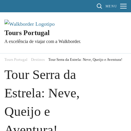
Pular
MENU
para
o
conteúdo
Tours Portugal
(Pressione
A excelência de viajar com a Walkborder.
Enter)
Tours Portugal
Destinos
Tour Serra da Estrela: Neve, Queijo e Aventura!
Tour Serra da
Estrela: Neve,
Queijo e
Aventura!