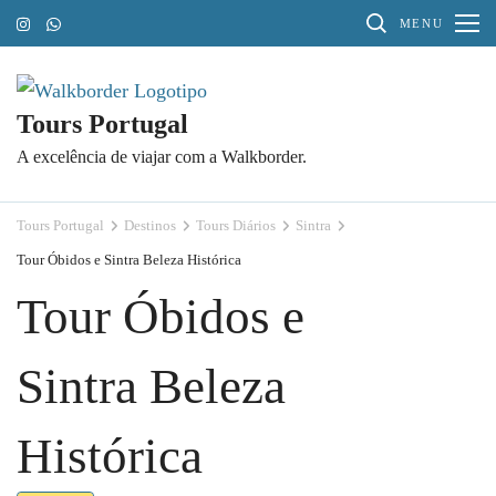
Pular
MENU
para
o
conteúdo
Tours Portugal
(Pressione
A excelência de viajar com a Walkborder.
Enter)
Tours Portugal
Destinos
Tours Diários
Sintra
Tour Óbidos e Sintra Beleza Histórica
Tour Óbidos e
Sintra Beleza
Histórica