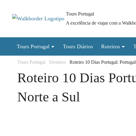
Pular
para
Tours Portugal
o
A excelência de viajar com a Walkbo
conteúdo
(Pressione
Tours Portugal
Tours Diários
Roteiros
T
Enter)
Tours Portugal
Destinos
Roteiro 10 Dias Portugal: Portugal
Roteiro 10 Dias Portu
Norte a Sul