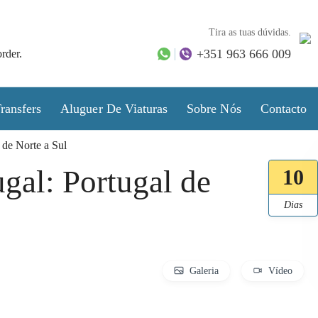
Tira as tuas dúvidas.
+351 963 666 009
rder.
ransfers
Aluguer De Viaturas
Sobre Nós
Contacto
 de Norte a Sul
gal: Portugal de
10
Dias
Galeria
Vídeo