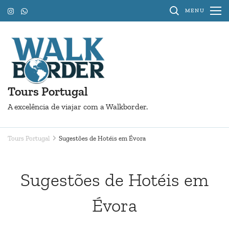
Pular
MENU
para
o
conteúdo
(Pressione
Enter)
Tours Portugal
A excelência de viajar com a Walkborder.
Tours Portugal
Sugestões de Hotéis em Évora
Sugestões de Hotéis em
Évora