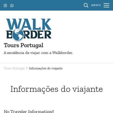
Pular
MENU
para
o
conteúdo
(Pressione
Enter)
Tours Portugal
A excelência de viajar com a Walkborder.
Tours Portugal
Informações do viajante
Informações do viajante
No Traveler Information!!