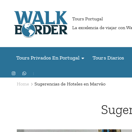
Skip
to
Tours Portugal
content
La excelencia de viajar con W
(Press
Enter)
Tours Privados En Portugal
Tours Diarios
Home
Sugerencias de Hoteles en Marvão
Suger