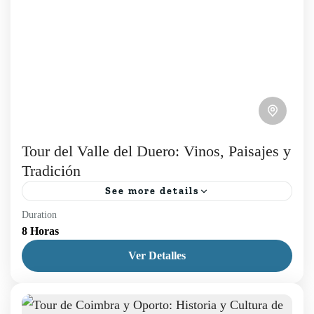
Tour del Valle del Duero: Vinos, Paisajes y
Tradición
See more details
Duration
Adentrarse en el Valle del Duero es embarcarse en
8 Horas
un viaje de encantamiento sin igual, que puedes
Ver Detalles
comprobar en nuestro Tour del Valle del Duero....
Douro
,
Tours Diarios
,
Tours en Oporto