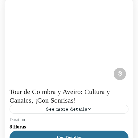
Coimbra
,
Lisboa
,
Porto
,
Tours Diarios
1 Person
Tour de Coimbra y Aveiro: Cultura y
Canales, ¡Con Sonrisas!
See more details
Duration
Descubre un día diferente saliendo de Lisboa con
8 Horas
nuestro Tour de Coimbra y Aveiro. Explora la
Ver Detalles