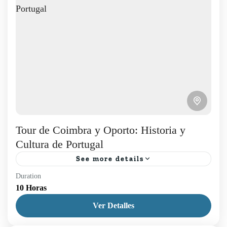
Tour de Coimbra y Oporto: Historia y
Cultura de Portugal
See more details
Duration
Tour de Coimbra y Oporto: ¡Explora Dos
10 Horas
Ciudades Emblemáticas de Portugal en Un Día!
Ver Detalles
Saliendo de Lisboa, visita Oporto y la antigua
biblioteca europea en...