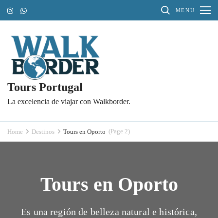
Skip
MENU
to
content
(Press
Enter)
Tours Portugal
La excelencia de viajar con Walkborder.
(Page 2)
Home
Destinos
Tours en Oporto
Tours en Oporto
Es una región de belleza natural e histórica,