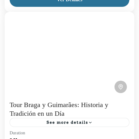
universidad más antigua de Europa en Coímbra y
maravíllate...
Aveiro
,
Coimbra
,
Lisboa
,
Tours Diarios
1 Person
Tour Braga y Guimarães: Historia y
Tradición en un Día
See more details
Duration
Explora Minho en nuestro Tour Braga y