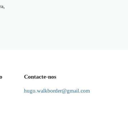
ra,
o
Contacte-nos
hugo.walkborder@gmail.com