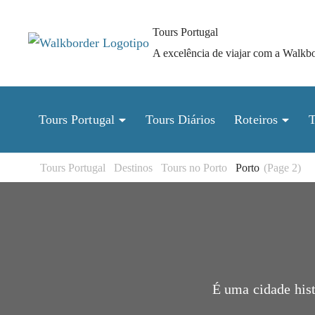
Pular
para
Tours Portugal
o
A excelência de viajar com a Walkbo
conteúdo
(Pressione
Enter)
Tours Portugal
Tours Diários
Roteiros
T
(Page 2)
Tours Portugal
Destinos
Tours no Porto
Porto
É uma cidade hist