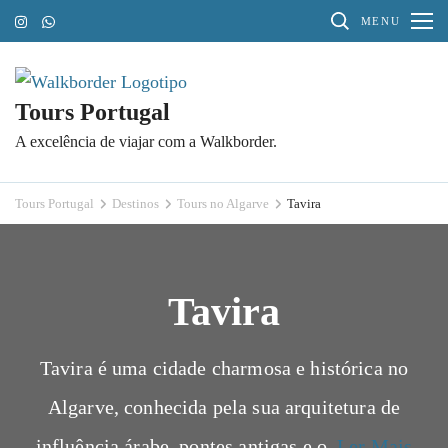
Pular
MENU
para
o
conteúdo
Tours Portugal
(Pressione
A excelência de viajar com a Walkborder.
Enter)
Tours Portugal
Destinos
Tours no Algarve
Tavira
Tavira
Tavira é uma cidade charmosa e histórica no
Algarve, conhecida pela sua arquitetura de
influência árabe, pontes antigas e o.
Ler Mais