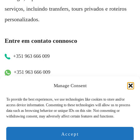
serviços, incluindo transfers, tours privados e roteiros
personalizados.
Entre em contato connosco
+351 963 666 009
+351 963 666 009
Manage Consent
+351 963 666 009
To provide the best experiences, we use technologies like cookies to store and/or
access device information. Consenting to these technologies will allow us to process
Contacte-nos
data such as browsing behavior or unique IDs on this site. Not consenting or
withdrawing consent, may adversely affect certain features and functions.
hugo.walkborder@gmail.com
Accept