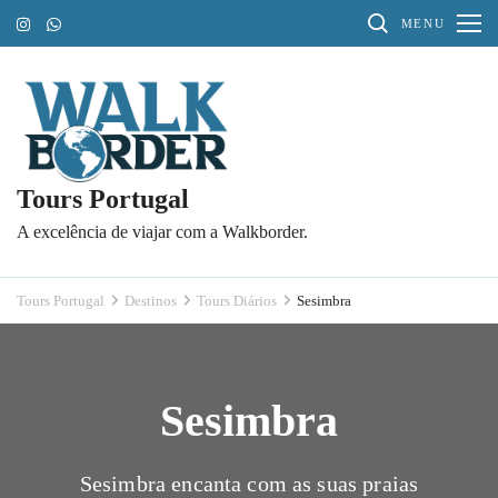
Pular
MENU
para
o
conteúdo
(Pressione
Enter)
Tours Portugal
A excelência de viajar com a Walkborder.
Tours Portugal
Destinos
Tours Diários
Sesimbra
Sesimbra
Sesimbra encanta com as suas praias