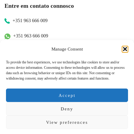
Entre em contato connosco
+351 963 666 009
+351 963 666 009
Manage Consent
+351 963 666 009
To provide the best experiences, we use technologies like cookies to store and/or
access device information. Consenting to these technologies will allow us to process
Contacte-nos
data such as browsing behavior or unique IDs on this site. Not consenting or
withdrawing consent, may adversely affect certain features and functions.
hugo.walkborder@gmail.com
Accept
Deny
© Copyright 2026
Tours Portugal
.
View preferences
Pague com: