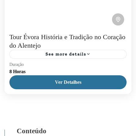
Tour Évora História e Tradição no Coração
do Alentejo
See more details
Duração
No nosso Tour Évora, parta numa viagem
8 Horas
envolvente até Évora, Património Mundial da
Ver Detalhes
UNESCO, onde a riqueza cultural e gastronómica
se destacam. Explore vestígios de...
Évora
,
Lisboa
,
Tours Diários
Conteúdo