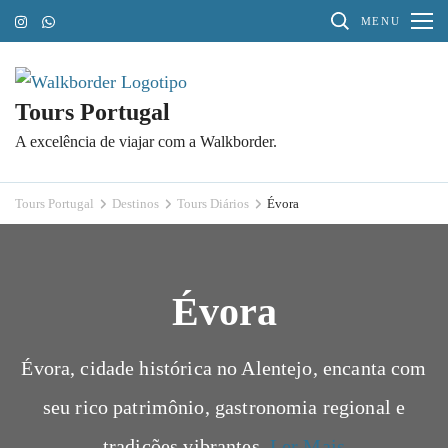
Pular
MENU
para
o
conteúdo
Tours Portugal
(Pressione
A excelência de viajar com a Walkborder.
Enter)
Tours Portugal
Destinos
Tours Diários
Évora
Évora
Évora, cidade histórica no Alentejo, encanta com
seu rico patrimônio, gastronomia regional e
tradições vibrantes.
Ler Mais