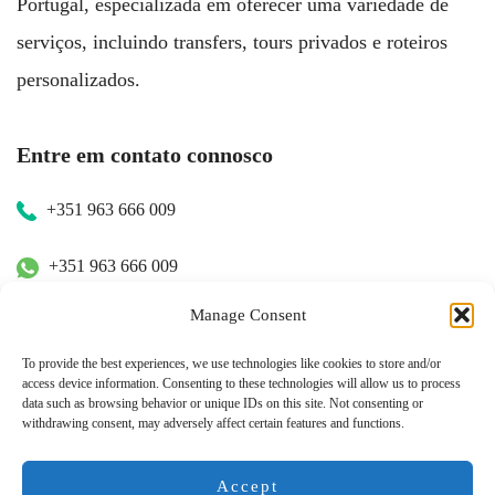
Portugal, especializada em oferecer uma variedade de
serviços, incluindo transfers, tours privados e roteiros
personalizados.
Entre em contato connosco
+351 963 666 009
+351 963 666 009
Manage Consent
+351 963 666 009
To provide the best experiences, we use technologies like cookies to store and/or
access device information. Consenting to these technologies will allow us to process
Contacte-nos
data such as browsing behavior or unique IDs on this site. Not consenting or
withdrawing consent, may adversely affect certain features and functions.
hugo.walkborder@gmail.com
Accept