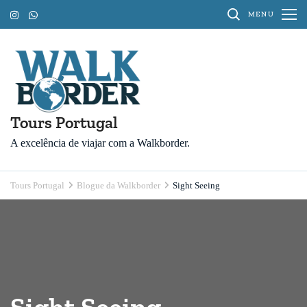
Pular
MENU
para
o
conteúdo
(Pressione
Enter)
Tours Portugal
A excelência de viajar com a Walkborder.
Tours Portugal
Blogue da Walkborder
Sight Seeing
Sight Seeing