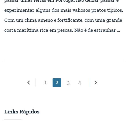
passar umas férias em Portugal não deixar passar e
experimentar alguns dos mais valiosos pratos típicos.
Com um clima ameno e fortificante, com uma grande
costa marítima rica em pescas. Não é de estranhar …
Paginação
Página
2
Página
Página
Página
1
3
4
dos
conteúdos
Links Rápidos