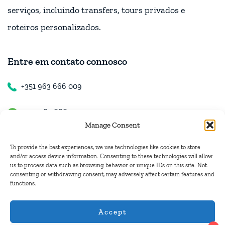
serviços, incluindo transfers, tours privados e
roteiros personalizados.
Entre em contato connosco
+351 963 666 009
+351 963 666 009
Manage Consent
+351 963 666 009
To provide the best experiences, we use technologies like cookies to store
and/or access device information. Consenting to these technologies will allow
us to process data such as browsing behavior or unique IDs on this site. Not
Contacte-nos
consenting or withdrawing consent, may adversely affect certain features and
functions.
hugo.walkborder@gmail.com
Accept