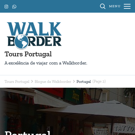
Pular
MENU
para
o
conteúdo
(Pressione
Enter)
Tours Portugal
A excelência de viajar com a Walkborder.
(Page 2)
Tours Portugal
Blogue da Walkborder
Portugal
Portugal